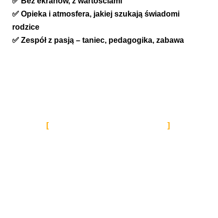
✅ Bez ekranów, z wartościami
✅ Opieka i atmosfera, jakiej szukają świadomi
rodzice
✅ Zespół z pasją – taniec, pedagogika, zabawa
KTÓRY WYBIERASZ?
3 TERMINY
PÓŁKOLONII