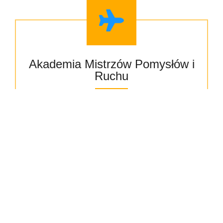
Akademia Mistrzów Pomysłów i
Ruchu
📅
Termin:
04–08.08.2025
Hasło:
„Myśl, twórz, ruszaj się – odkryj swój
talent i moc działania!”
Dla dziecka:
Dzieci stają się małymi wynalazcami i liderami –
tworzą własne “maszyny ruchu”, rozwiązują
kreatywne zadania, budują z zespołem, uczą się
czym jest liderstwo i odkrywają swoje talenty.